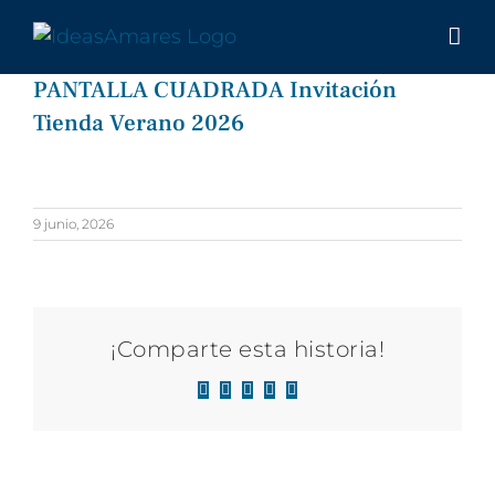
Saltar
al
contenido
PANTALLA CUADRADA Invitación
Tienda Verano 2026
9 junio, 2026
¡Comparte esta historia!
Facebook
X
LinkedIn
WhatsApp
Correo
electrónico