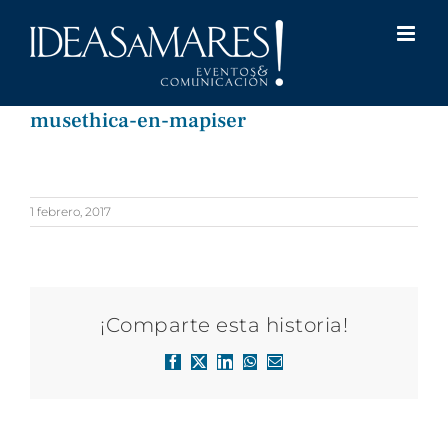
Saltar
al
contenido
musethica-en-mapiser
1 febrero, 2017
¡Comparte esta historia!
Facebook
X
LinkedIn
WhatsApp
Correo
electrónico