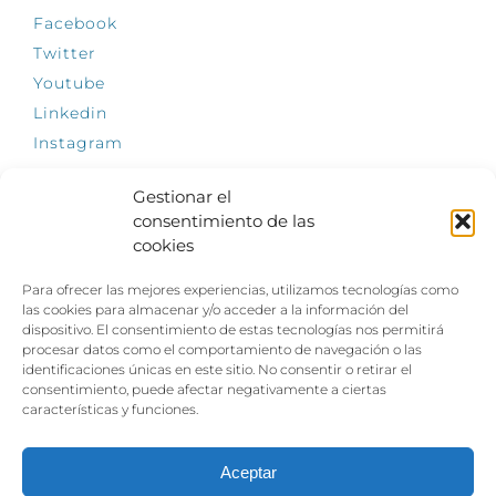
Facebook
Twitter
Youtube
Linkedin
Instagram
Gestionar el
consentimiento de las
cookies
INFÓRMATE
Para ofrecer las mejores experiencias, utilizamos tecnologías como
El empleo, la gran llave para una vida
las cookies para almacenar y/o acceder a la información del
independiente: Fundación Dfa reclama un
dispositivo. El consentimiento de estas tecnologías nos permitirá
impulso decidido a la inclusión laboral de las
procesar datos como el comportamiento de navegación o las
personas con discapacidad
identificaciones únicas en este sitio. No consentir o retirar el
consentimiento, puede afectar negativamente a ciertas
Clown, circo y magia: el Jardín de las Artes
características y funciones.
dinamizará las noches veraniegas del 10 al 12
de julio con su segundo “Festival
Ambulantes”
Aceptar