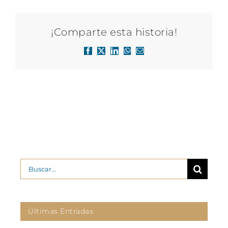
¡Comparte esta historia!
Facebook
X
LinkedIn
WhatsApp
Correo
electrónico
Buscar:
Últimas Entradas