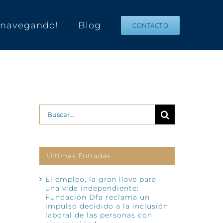
s navegando!
Blog
CONTACTO
Buscar:
Últimas Entradas
El empleo, la gran llave para
una vida independiente:
Fundación Dfa reclama un
impulso decidido a la inclusión
laboral de las personas con