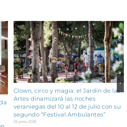
Clown, circo y magia: el Jardín de las
Artes dinamizará las noches
ida
veraniegas del 10 al 12 de julio con su
segundo “Festival Ambulantes”
25 junio, 2026
on