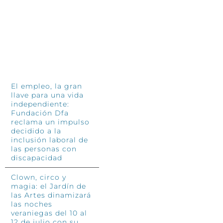
INFÓRMATE
El empleo, la gran
llave para una vida
independiente:
Fundación Dfa
reclama un impulso
decidido a la
inclusión laboral de
las personas con
discapacidad
Clown, circo y
magia: el Jardín de
las Artes dinamizará
las noches
veraniegas del 10 al
12 de julio con su