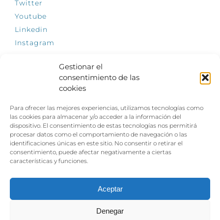
Twitter
Youtube
Linkedin
Instagram
Gestionar el
consentimiento de las
cookies
INFÓRMATE
Para ofrecer las mejores experiencias, utilizamos tecnologías como
El empleo, la gran llave para una vida
las cookies para almacenar y/o acceder a la información del
independiente: Fundación Dfa reclama un
dispositivo. El consentimiento de estas tecnologías nos permitirá
impulso decidido a la inclusión laboral de las
procesar datos como el comportamiento de navegación o las
personas con discapacidad
identificaciones únicas en este sitio. No consentir o retirar el
consentimiento, puede afectar negativamente a ciertas
Clown, circo y magia: el Jardín de las Artes
características y funciones.
dinamizará las noches veraniegas del 10 al 12
de julio con su segundo “Festival
Ambulantes”
Aceptar
Denegar