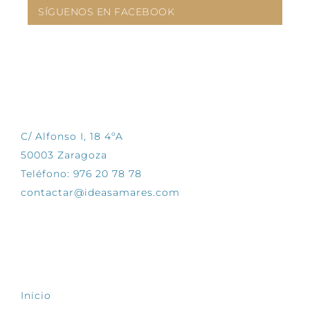
SÍGUENOS EN FACEBOOK
CONTÁCTANOS
C/ Alfonso I, 18 4ºA
50003 Zaragoza
Teléfono: 976 20 78 78
contactar@ideasamares.com
EXPLORA
Inicio