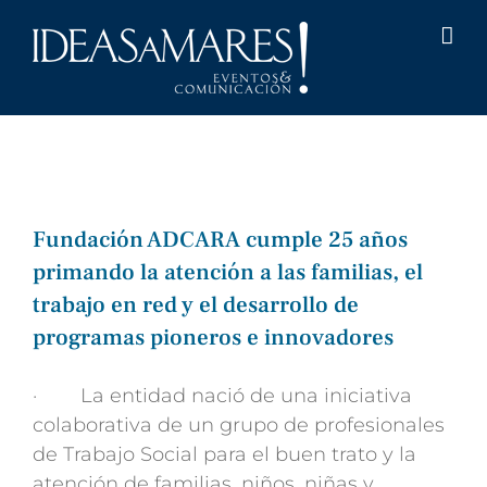
Saltar
al
contenido
Fundación ADCARA cumple 25 años
primando la atención a las familias, el
trabajo en red y el desarrollo de
programas pioneros e innovadores
· La entidad nació de una iniciativa
colaborativa de un grupo de profesionales
de Trabajo Social para el buen trato y la
atención de familias, niños, niñas y