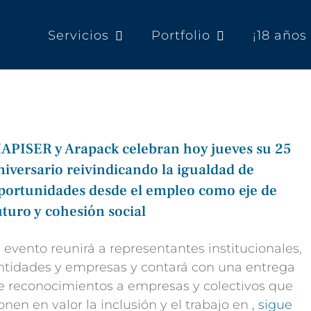
Servicios
Portfolio
¡18 año
APISER y Arapack celebran hoy jueves su 25
niversario reivindicando la igualdad de
portunidades desde el empleo como eje de
uturo y cohesión social
l evento reunirá a representantes institucionales,
ntidades y empresas y contará con una entrega
e reconocimientos a empresas
y colectivos que
onen en valor la inclusión y el trabajo en
, sigue