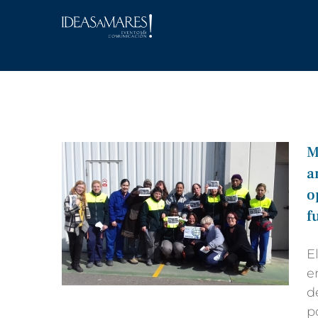
Saltar
al
contenido
M
a
o
f
E
e
d
p