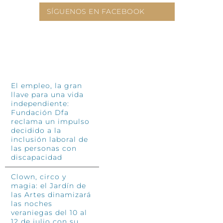
SÍGUENOS EN FACEBOOK
INFÓRMATE
El empleo, la gran
llave para una vida
independiente:
Fundación Dfa
reclama un impulso
decidido a la
inclusión laboral de
las personas con
discapacidad
Clown, circo y
magia: el Jardín de
las Artes dinamizará
las noches
veraniegas del 10 al
12 de julio con su