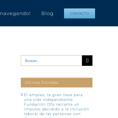
s navegando!
Blog
CONTACTO
Buscar:
Últimas Entradas
El empleo, la gran llave para
una vida independiente:
Fundación Dfa reclama un
impulso decidido a la inclusión
laboral de las personas con