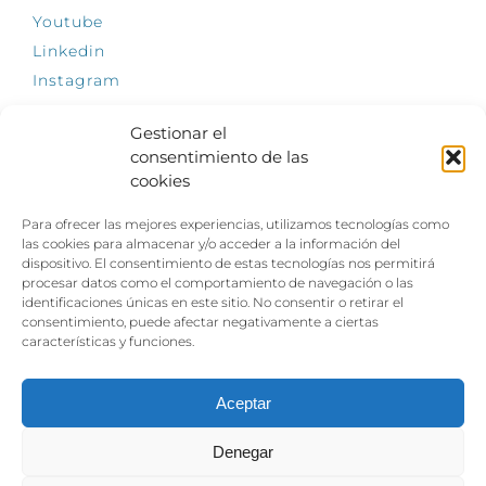
Youtube
Linkedin
Instagram
Gestionar el
consentimiento de las
cookies
INFÓRMATE
Para ofrecer las mejores experiencias, utilizamos tecnologías como
El empleo, la gran llave para una vida
las cookies para almacenar y/o acceder a la información del
independiente: Fundación Dfa reclama un
dispositivo. El consentimiento de estas tecnologías nos permitirá
impulso decidido a la inclusión laboral de las
procesar datos como el comportamiento de navegación o las
personas con discapacidad
identificaciones únicas en este sitio. No consentir o retirar el
consentimiento, puede afectar negativamente a ciertas
Clown, circo y magia: el Jardín de las Artes
características y funciones.
dinamizará las noches veraniegas del 10 al 12
de julio con su segundo “Festival
Ambulantes”
Aceptar
Denegar