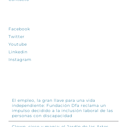
SÍGUENOS
Facebook
Twitter
Youtube
Linkedin
Instagram
INFÓRMATE
El empleo, la gran llave para una vida
independiente: Fundación Dfa reclama un
impulso decidido a la inclusión laboral de las
personas con discapacidad
Clown, circo y magia: el Jardín de las Artes