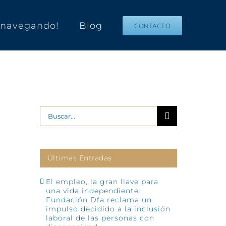
s navegando!
Blog
CONTACTO
Buscar:
Últimas Entradas
El empleo, la gran llave para
una vida independiente:
Fundación Dfa reclama un
impulso decidido a la inclusión
laboral de las personas con