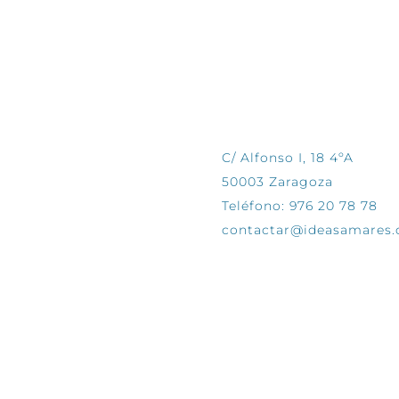
CONTÁCTANOS
C/ Alfonso I, 18 4ºA
50003 Zaragoza
Teléfono: 976 20 78 78
contactar@ideasamares