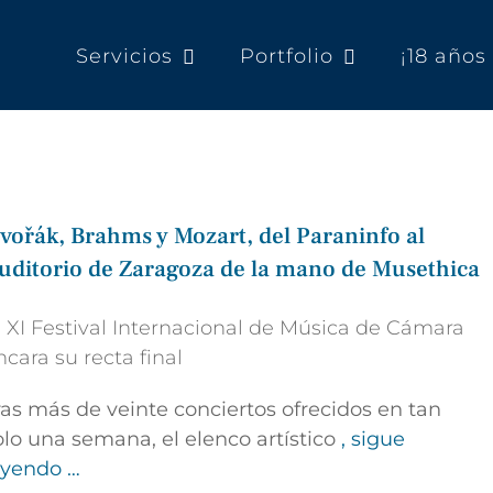
Servicios
Portfolio
¡18 año
vořák, Brahms y Mozart, del Paraninfo al
uditorio de Zaragoza de la mano de Musethica
l XI Festival Internacional de Música de Cámara
ncara su recta final
ras más de veinte conciertos ofrecidos en tan
olo una semana, el elenco artístico
, sigue
eyendo …