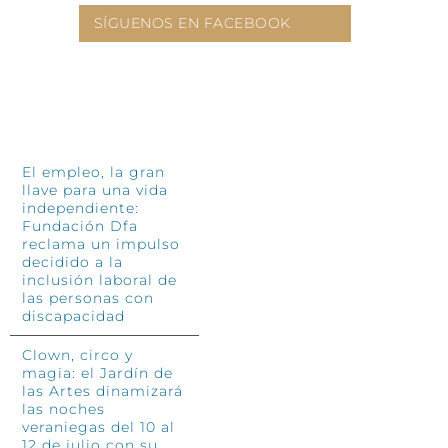
SÍGUENOS EN FACEBOOK
INFÓRMATE
El empleo, la gran
llave para una vida
independiente:
Fundación Dfa
reclama un impulso
decidido a la
inclusión laboral de
las personas con
discapacidad
Clown, circo y
magia: el Jardín de
las Artes dinamizará
las noches
veraniegas del 10 al
12 de julio con su