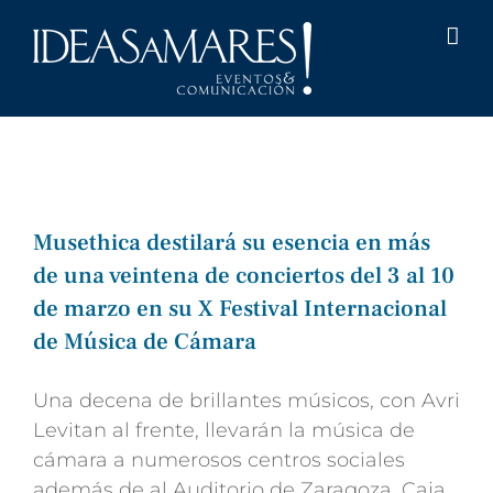
Saltar
al
contenido
Musethica destilará su esencia en más
de una veintena de conciertos del 3 al 10
de marzo en su X Festival Internacional
de Música de Cámara
Una decena de brillantes músicos, con Avri
Levitan al frente, llevarán la música de
cámara a numerosos centros sociales
además de al Auditorio de Zaragoza, Caja