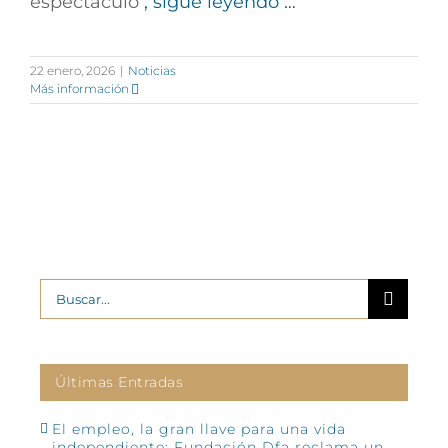
espectáculo
, sigue leyendo …
22 enero, 2026
|
Noticias
Más información
Buscar:
Últimas Entradas
El empleo, la gran llave para una vida
independiente: Fundación Dfa reclama un