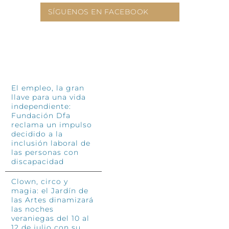
SÍGUENOS EN FACEBOOK
INFÓRMATE
El empleo, la gran
llave para una vida
independiente:
Fundación Dfa
reclama un impulso
decidido a la
inclusión laboral de
las personas con
discapacidad
Clown, circo y
magia: el Jardín de
las Artes dinamizará
las noches
veraniegas del 10 al
12 de julio con su