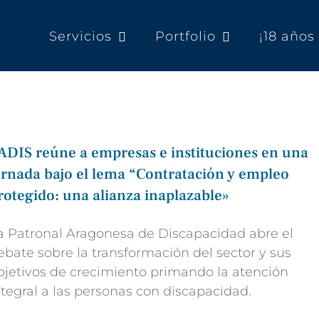
Servicios
Portfolio
¡18 año
ADIS reúne a empresas e instituciones en una
ornada bajo el lema “Contratación y empleo
rotegido: una alianza inaplazable»
a Patronal Aragonesa de Discapacidad abre el
ebate sobre la transformación del sector y sus
bjetivos de crecimiento primando la atención
ntegral a las personas con discapacidad.