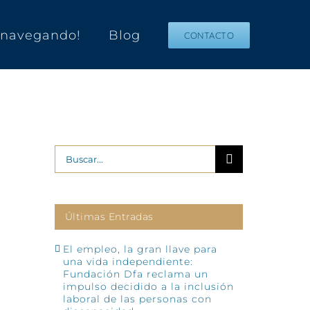
s navegando!
Blog
CONTACTO
Buscar:
Últimas Entradas
El empleo, la gran llave para
una vida independiente:
Fundación Dfa reclama un
impulso decidido a la inclusión
laboral de las personas con