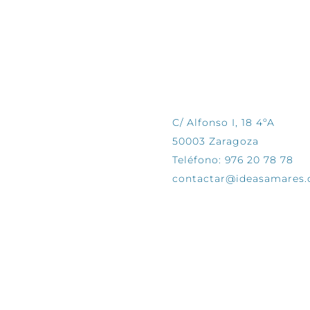
CONTÁCTANOS
C/ Alfonso I, 18 4ºA
50003 Zaragoza
Teléfono: 976 20 78 78
contactar@ideasamares