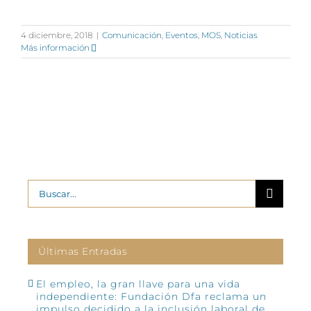
4 diciembre, 2018
|
Comunicación
,
Eventos
,
MOS
,
Noticias
Más información
Buscar:
Últimas Entradas
El empleo, la gran llave para una vida
independiente: Fundación Dfa reclama un
impulso decidido a la inclusión laboral de