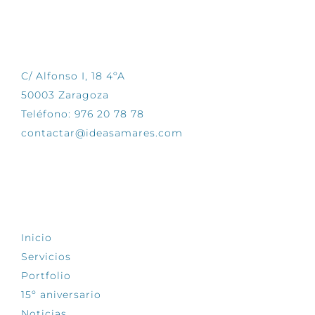
CONTÁCTANOS
C/ Alfonso I, 18 4ºA
50003 Zaragoza
Teléfono: 976 20 78 78
contactar@ideasamares.com
EXPLORA
Inicio
Servicios
Portfolio
15º aniversario
Noticias