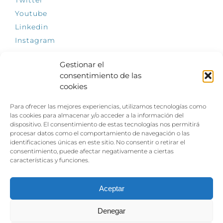
Youtube
Linkedin
Instagram
Gestionar el
consentimiento de las
cookies
INFÓRMATE
Para ofrecer las mejores experiencias, utilizamos tecnologías como
El empleo, la gran llave para una vida
las cookies para almacenar y/o acceder a la información del
independiente: Fundación Dfa reclama un
dispositivo. El consentimiento de estas tecnologías nos permitirá
impulso decidido a la inclusión laboral de las
procesar datos como el comportamiento de navegación o las
personas con discapacidad
identificaciones únicas en este sitio. No consentir o retirar el
consentimiento, puede afectar negativamente a ciertas
Clown, circo y magia: el Jardín de las Artes
características y funciones.
dinamizará las noches veraniegas del 10 al 12
de julio con su segundo “Festival
Ambulantes”
Aceptar
Denegar