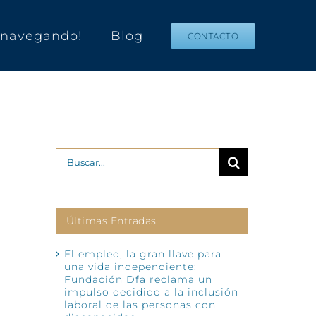
s navegando!
Blog
CONTACTO
Buscar:
Últimas Entradas
El empleo, la gran llave para
una vida independiente:
Fundación Dfa reclama un
impulso decidido a la inclusión
laboral de las personas con