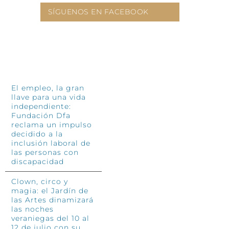
SÍGUENOS EN FACEBOOK
INFÓRMATE
El empleo, la gran
llave para una vida
independiente:
Fundación Dfa
reclama un impulso
decidido a la
inclusión laboral de
las personas con
discapacidad
Clown, circo y
magia: el Jardín de
las Artes dinamizará
las noches
veraniegas del 10 al
12 de julio con su