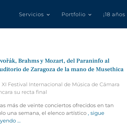
Servicios
Portfolio
¡18 año
vořák, Brahms y Mozart, del Paraninfo al
uditorio de Zaragoza de la mano de Musethica
l XI Festival Internacional de Música de Cámara
ncara su recta final
ras más de veinte conciertos ofrecidos en tan
olo una semana, el elenco artístico
, sigue
eyendo …