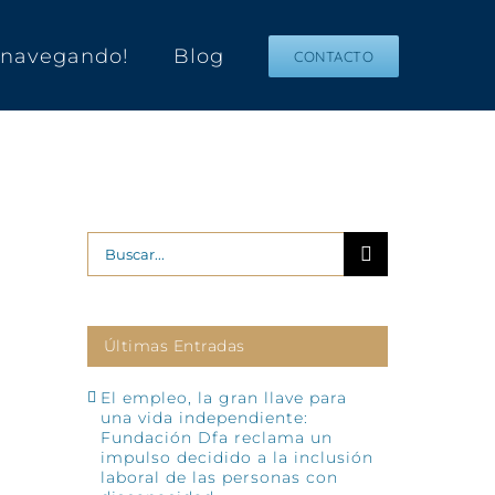
s navegando!
Blog
CONTACTO
Buscar:
Últimas Entradas
El empleo, la gran llave para
una vida independiente:
Fundación Dfa reclama un
impulso decidido a la inclusión
laboral de las personas con