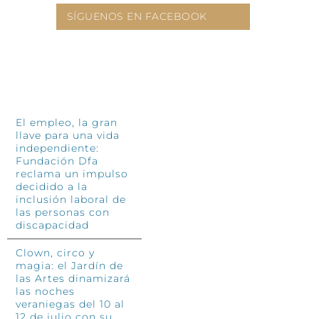
SÍGUENOS EN FACEBOOK
INFÓRMATE
El empleo, la gran
llave para una vida
independiente:
Fundación Dfa
reclama un impulso
decidido a la
inclusión laboral de
las personas con
discapacidad
Clown, circo y
magia: el Jardín de
las Artes dinamizará
las noches
veraniegas del 10 al
12 de julio con su