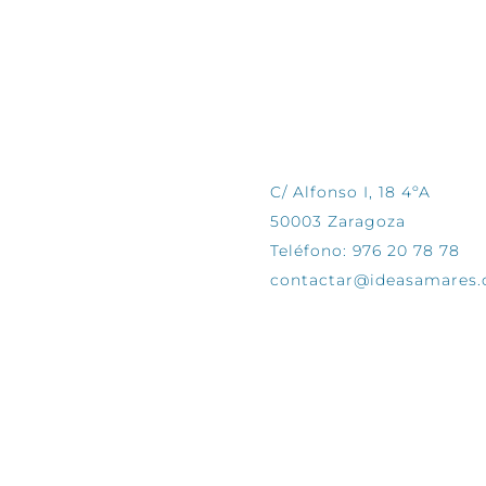
CONTÁCTANOS
C/ Alfonso I, 18 4ºA
50003 Zaragoza
Teléfono: 976 20 78 78
contactar@ideasamares