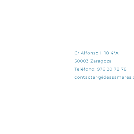
CONTÁCTANOS
C/ Alfonso I, 18 4ºA
50003 Zaragoza
Teléfono: 976 20 78 78
contactar@ideasamares