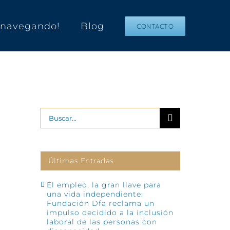
s navegando!
Blog
CONTACTO
Buscar:
Últimas Entradas
El empleo, la gran llave para
una vida independiente:
Fundación Dfa reclama un
impulso decidido a la inclusión
laboral de las personas con