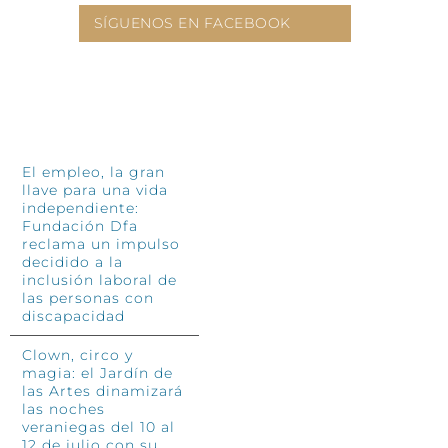
SÍGUENOS EN FACEBOOK
INFÓRMATE
El empleo, la gran
llave para una vida
independiente:
Fundación Dfa
reclama un impulso
decidido a la
inclusión laboral de
las personas con
discapacidad
Clown, circo y
magia: el Jardín de
las Artes dinamizará
las noches
veraniegas del 10 al
12 de julio con su