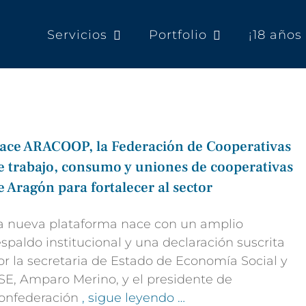
Servicios
Portfolio
¡18 año
ace ARACOOP, la Federación de Cooperativas
e trabajo, consumo y uniones de cooperativas
e Aragón para fortalecer al sector
a nueva plataforma nace con un amplio
espaldo institucional y una declaración suscrita
or la secretaria de Estado de Economía Social y
SE, Amparo Merino, y el presidente de
onfederación
, sigue leyendo …