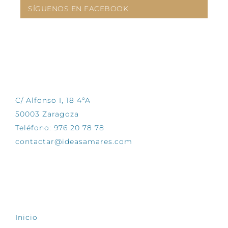
SÍGUENOS EN FACEBOOK
CONTÁCTANOS
C/ Alfonso I, 18 4ºA
50003 Zaragoza
Teléfono: 976 20 78 78
contactar@ideasamares.com
EXPLORA
Inicio