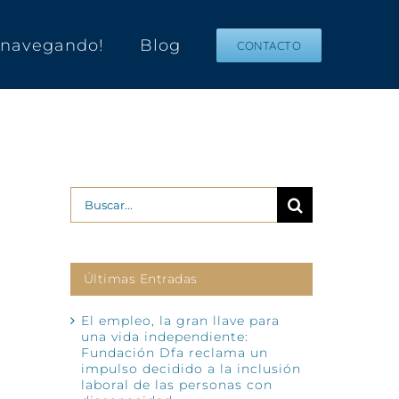
s navegando!
Blog
CONTACTO
Buscar:
Últimas Entradas
El empleo, la gran llave para
una vida independiente:
Fundación Dfa reclama un
impulso decidido a la inclusión
laboral de las personas con