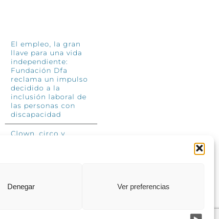
INFÓRMATE
El empleo, la gran
llave para una vida
independiente:
Fundación Dfa
reclama un impulso
decidido a la
inclusión laboral de
las personas con
discapacidad
Clown, circo y
magia: el Jardín de
las Artes dinamizará
las noches
veraniegas del 10 al
12 de julio con su
segundo “Festival
Denegar
Ver preferencias
Ambulantes”