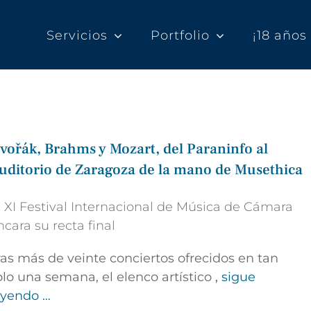
Servicios
Portfolio
¡18 año
vořák, Brahms y Mozart, del Paraninfo al
uditorio de Zaragoza de la mano de Musethica
l XI Festival Internacional de Música de Cámara
ncara su recta final
ras más de veinte conciertos ofrecidos en tan
olo una semana, el elenco artístico
, sigue
eyendo …