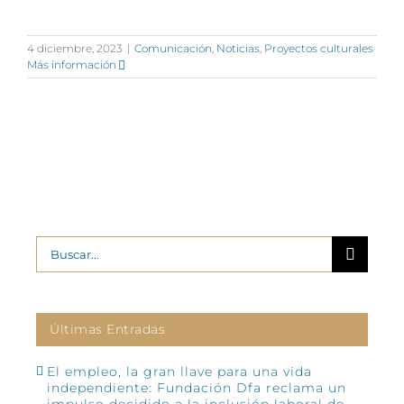
4 diciembre, 2023
|
Comunicación
,
Noticias
,
Proyectos culturales
Más información
Buscar:
Últimas Entradas
El empleo, la gran llave para una vida
independiente: Fundación Dfa reclama un
impulso decidido a la inclusión laboral de