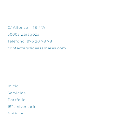
CONTÁCTANOS
C/ Alfonso I, 18 4ºA
50003 Zaragoza
Teléfono: 976 20 78 78
contactar@ideasamares.com
EXPLORA
Inicio
Servicios
Portfolio
15º aniversario
Noticias