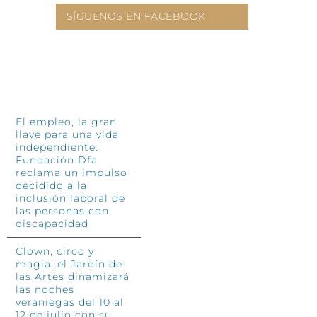
SÍGUENOS EN FACEBOOK
INFÓRMATE
El empleo, la gran
llave para una vida
independiente:
Fundación Dfa
reclama un impulso
decidido a la
inclusión laboral de
las personas con
discapacidad
Clown, circo y
magia: el Jardín de
las Artes dinamizará
las noches
veraniegas del 10 al
12 de julio con su