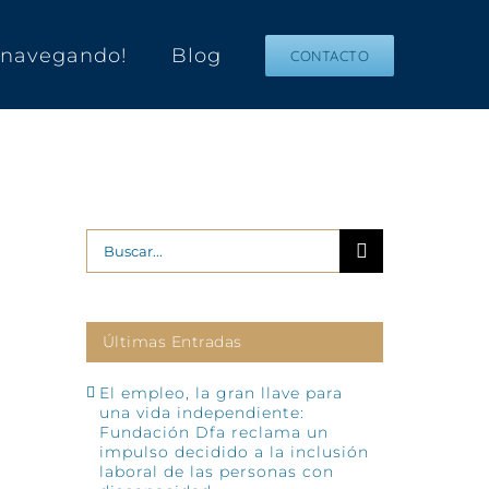
s navegando!
Blog
CONTACTO
Buscar:
Últimas Entradas
El empleo, la gran llave para
una vida independiente:
Fundación Dfa reclama un
impulso decidido a la inclusión
laboral de las personas con