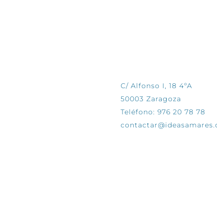
CONTÁCTANOS
C/ Alfonso I, 18 4ºA
50003 Zaragoza
Teléfono: 976 20 78 78
contactar@ideasamares