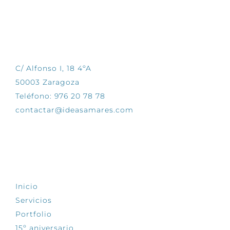
CONTÁCTANOS
C/ Alfonso I, 18 4ºA
50003 Zaragoza
Teléfono: 976 20 78 78
contactar@ideasamares.com
EXPLORA
Inicio
Servicios
Portfolio
15º aniversario