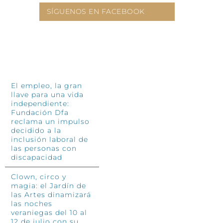
SÍGUENOS EN FACEBOOK
INFÓRMATE
El empleo, la gran
llave para una vida
independiente:
Fundación Dfa
reclama un impulso
decidido a la
inclusión laboral de
las personas con
discapacidad
Clown, circo y
magia: el Jardín de
las Artes dinamizará
las noches
veraniegas del 10 al
12 de julio con su