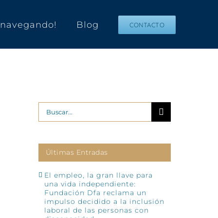
s navegando!
Blog
CONTACTO
Buscar:
Últimas Entradas
El empleo, la gran llave para
una vida independiente:
Fundación Dfa reclama un
impulso decidido a la inclusión
laboral de las personas con