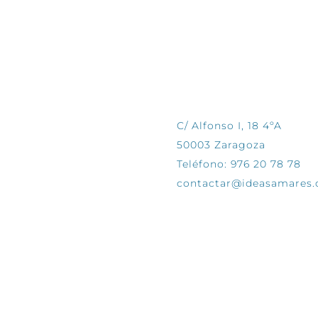
CONTÁCTANOS
C/ Alfonso I, 18 4ºA
50003 Zaragoza
Teléfono: 976 20 78 78
contactar@ideasamares