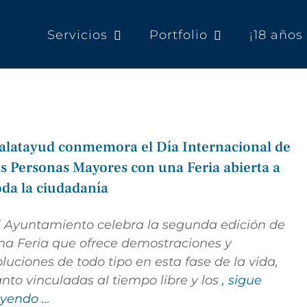
Servicios
Portfolio
¡18 año
alatayud conmemora el Día Internacional de
as Personas Mayores con una Feria abierta a
oda la ciudadanía
l Ayuntamiento celebra la segunda edición de
na Feria que ofrece demostraciones y
oluciones de todo tipo en esta fase de la vida,
anto vinculadas al tiempo libre y los
, sigue
eyendo …