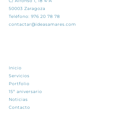
C/ Alfonso I, 18 4ºA
50003 Zaragoza
Teléfono: 976 20 78 78
contactar@ideasamares.com
EXPLORA
Inicio
Servicios
Portfolio
15º aniversario
Noticias
Contacto
SÍGUENOS