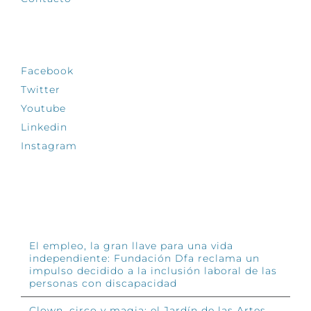
SÍGUENOS
Facebook
Twitter
Youtube
Linkedin
Instagram
INFÓRMATE
El empleo, la gran llave para una vida
independiente: Fundación Dfa reclama un
impulso decidido a la inclusión laboral de las
personas con discapacidad
Clown, circo y magia: el Jardín de las Artes