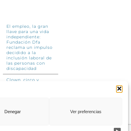
INFÓRMATE
El empleo, la gran
llave para una vida
independiente:
Fundación Dfa
reclama un impulso
decidido a la
inclusión laboral de
las personas con
discapacidad
Clown, circo y
magia: el Jardín de
las Artes dinamizará
las noches
veraniegas del 10 al
12 de julio con su
segundo “Festival
Denegar
Ver preferencias
Ambulantes”