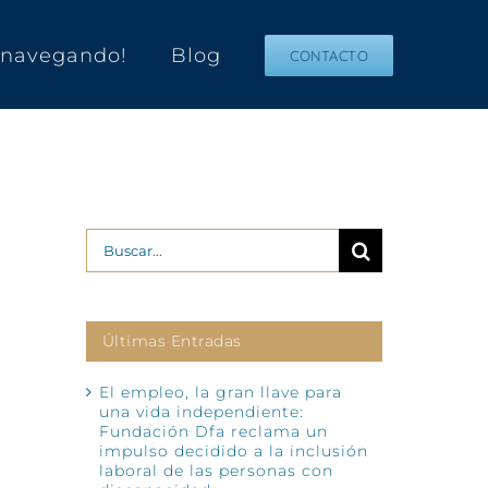
s navegando!
Blog
CONTACTO
Buscar:
Últimas Entradas
El empleo, la gran llave para
una vida independiente:
Fundación Dfa reclama un
impulso decidido a la inclusión
laboral de las personas con