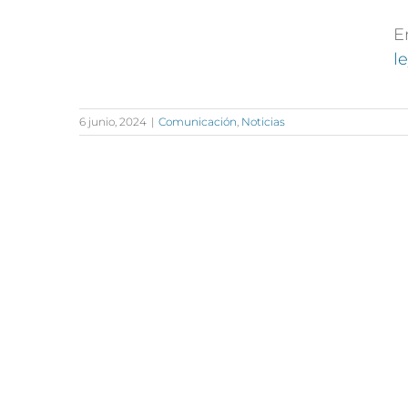
E
l
6 junio, 2024
|
Comunicación
,
Noticias