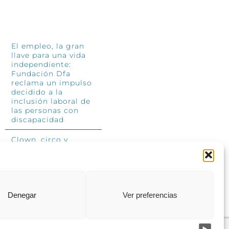
INFÓRMATE
El empleo, la gran
llave para una vida
independiente:
Fundación Dfa
reclama un impulso
decidido a la
inclusión laboral de
las personas con
discapacidad
Clown, circo y
magia: el Jardín de
las Artes dinamizará
las noches
veraniegas del 10 al
12 de julio con su
segundo “Festival
Denegar
Ver preferencias
Ambulantes”