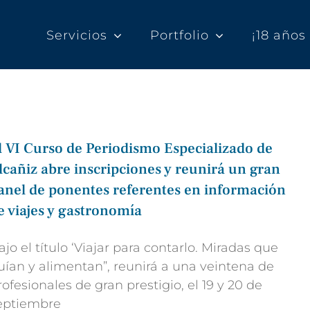
Servicios
Portfolio
¡18 año
l VI Curso de Periodismo Especializado de
lcañiz abre inscripciones y reunirá un gran
anel de ponentes referentes en información
e viajes y gastronomía
ajo el título ‘Viajar para contarlo. Miradas que
uían y alimentan”, reunirá a una veintena de
rofesionales de gran prestigio, el 19 y 20 de
eptiembre