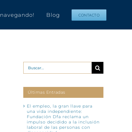
s navegando!
Blog
CONTACTO
Buscar:
Últimas Entradas
El empleo, la gran llave para
una vida independiente:
Fundación Dfa reclama un
impulso decidido a la inclusión
laboral de las personas con