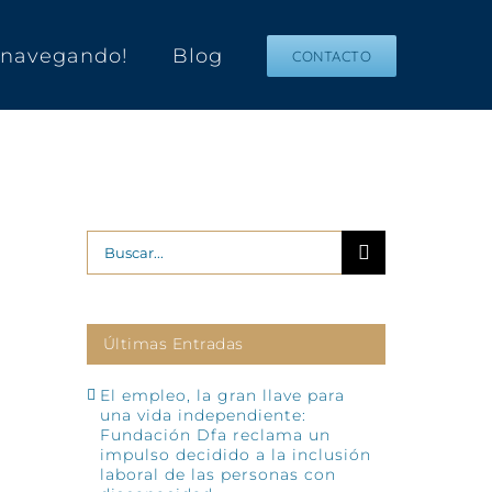
s navegando!
Blog
CONTACTO
Buscar:
Últimas Entradas
El empleo, la gran llave para
una vida independiente:
Fundación Dfa reclama un
impulso decidido a la inclusión
laboral de las personas con