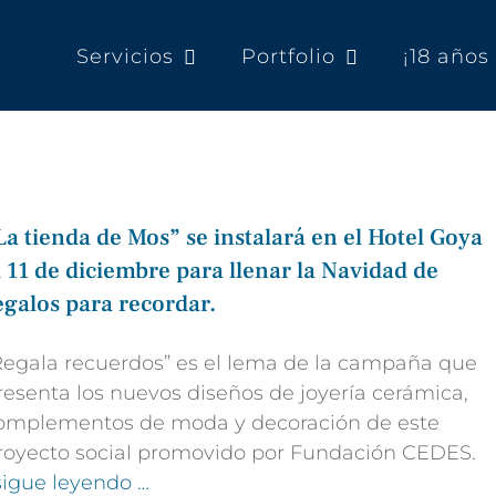
Servicios
Portfolio
¡18 año
La tienda de Mos” se instalará en el Hotel Goya
l 11 de diciembre para llenar la Navidad de
egalos para recordar.
Regala recuerdos” es el lema de la campaña que
resenta los nuevos diseños de joyería cerámica,
omplementos de moda y decoración de este
royecto social promovido por Fundación CEDES.
 sigue leyendo …