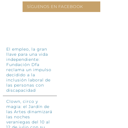
SÍGUENOS EN FACEBOOK
INFÓRMATE
El empleo, la gran
llave para una vida
independiente:
Fundación Dfa
reclama un impulso
decidido a la
inclusión laboral de
las personas con
discapacidad
Clown, circo y
magia: el Jardín de
las Artes dinamizará
las noches
veraniegas del 10 al
12 de julio con su