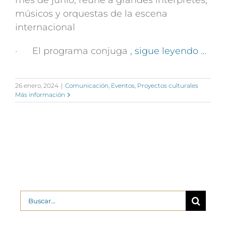
mes de junio, reúne a grandes intérpretes,
músicos y orquestas de la escena
internacional
· El programa conjuga
, sigue leyendo …
26 enero, 2024
|
Comunicación
,
Eventos
,
Proyectos culturales
Más información
Buscar: