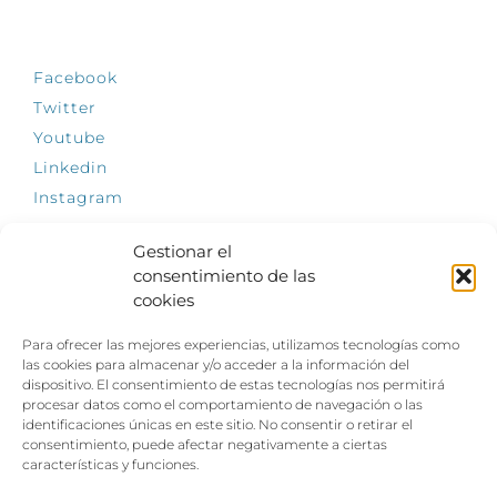
SÍGUENOS
Facebook
Twitter
Youtube
Linkedin
Instagram
Gestionar el
consentimiento de las
cookies
INFÓRMATE
Para ofrecer las mejores experiencias, utilizamos tecnologías como
El empleo, la gran llave para una vida
las cookies para almacenar y/o acceder a la información del
independiente: Fundación Dfa reclama un
dispositivo. El consentimiento de estas tecnologías nos permitirá
impulso decidido a la inclusión laboral de las
procesar datos como el comportamiento de navegación o las
personas con discapacidad
identificaciones únicas en este sitio. No consentir o retirar el
consentimiento, puede afectar negativamente a ciertas
Clown, circo y magia: el Jardín de las Artes
características y funciones.
dinamizará las noches veraniegas del 10 al 12