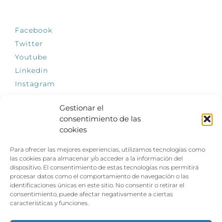
SÍGUENOS
Facebook
Twitter
Youtube
Linkedin
Instagram
Gestionar el
consentimiento de las
cookies
INFÓRMATE
Para ofrecer las mejores experiencias, utilizamos tecnologías como
El empleo, la gran llave para una vida
las cookies para almacenar y/o acceder a la información del
independiente: Fundación Dfa reclama un
dispositivo. El consentimiento de estas tecnologías nos permitirá
impulso decidido a la inclusión laboral de las
procesar datos como el comportamiento de navegación o las
personas con discapacidad
identificaciones únicas en este sitio. No consentir o retirar el
consentimiento, puede afectar negativamente a ciertas
Clown, circo y magia: el Jardín de las Artes
características y funciones.
dinamizará las noches veraniegas del 10 al 12
de julio con su segundo “Festival