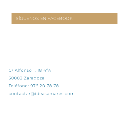
SÍGUENOS EN FACEBOOK
CONTÁCTANOS
C/ Alfonso I, 18 4ºA
50003 Zaragoza
Teléfono: 976 20 78 78
contactar@ideasamares.com
EXPLORA