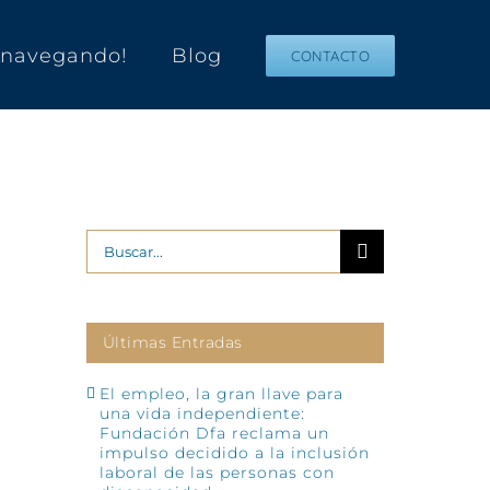
s navegando!
Blog
CONTACTO
Buscar:
Últimas Entradas
El empleo, la gran llave para
una vida independiente:
Fundación Dfa reclama un
impulso decidido a la inclusión
laboral de las personas con