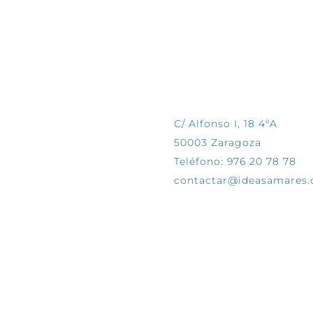
CONTÁCTANOS
C/ Alfonso I, 18 4ºA
50003 Zaragoza
Teléfono: 976 20 78 78
contactar@ideasamares