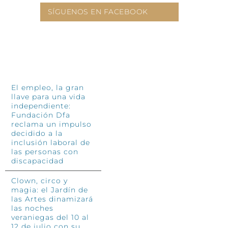
SÍGUENOS EN FACEBOOK
INFÓRMATE
El empleo, la gran
llave para una vida
independiente:
Fundación Dfa
reclama un impulso
decidido a la
inclusión laboral de
las personas con
discapacidad
Clown, circo y
magia: el Jardín de
las Artes dinamizará
las noches
veraniegas del 10 al
12 de julio con su