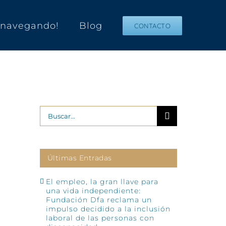
s navegando!
Blog
CONTACTO
Buscar:
Últimas Entradas
El empleo, la gran llave para
una vida independiente:
Fundación Dfa reclama un
impulso decidido a la inclusión
laboral de las personas con