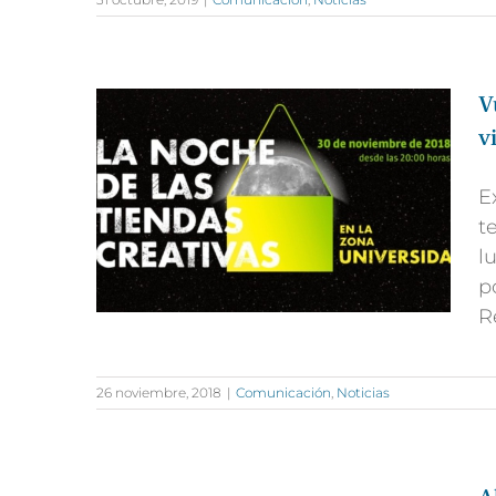
V
v
E
t
l
p
R
26 noviembre, 2018
|
Comunicación
,
Noticias