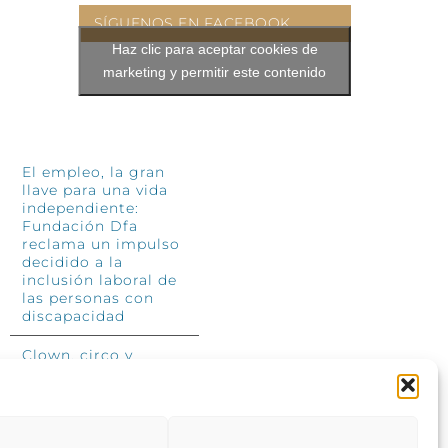
SÍGUENOS EN FACEBOOK
Haz clic para aceptar cookies de
marketing y permitir este contenido
INFÓRMATE
El empleo, la gran
llave para una vida
independiente:
Fundación Dfa
reclama un impulso
decidido a la
inclusión laboral de
las personas con
discapacidad
Clown, circo y
magia: el Jardín de
las Artes dinamizará
las noches
veraniegas del 10 al
12 de julio con su