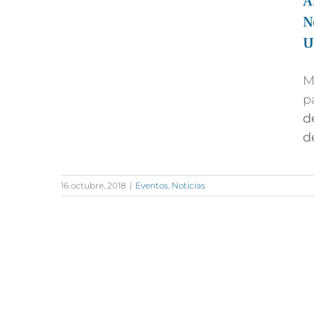
A
N
U
M
p
d
d
16 octubre, 2018
|
Eventos
,
Noticias