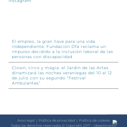
Instagram
INFÓRMATE
El empleo, la gran llave para una vida
independiente: Fundación Dfa reclama un
impulso decidido a la inclusión laboral de las
personas con discapacidad
Clown, circo y magia: el Jardín de las Artes
dinamizará las noches veraniegas del 10 al 12
de julio con su segundo “Festival
Ambulantes”
Aviso legal
|
Política de privacidad
|
Política de cookies
Todos los derechos reservados © Copyright 2017 - IdeasAmares!