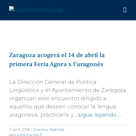
Saltar
al
contenido
Zaragoza acogerá el 14 de abril la
primera Feria Agora x l’aragonés
La Dirección General de Política
Lingüística y el Ayuntamiento de Zaragoza
organizan este encuentro dirigido a
aquellos que deseen conocer la lengua
aragonesa, practicarla y
, sigue leyendo …
2 abril, 2018
|
Eventos
,
Noticias
Más información