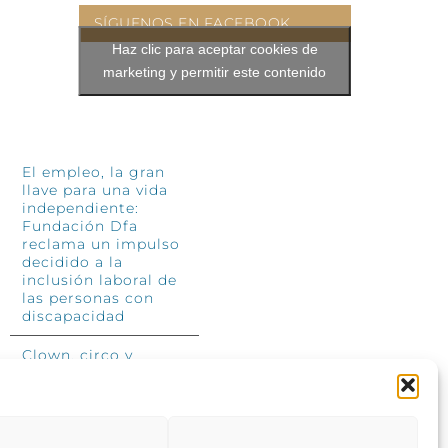
SÍGUENOS EN FACEBOOK
Haz clic para aceptar cookies de
marketing y permitir este contenido
INFÓRMATE
El empleo, la gran
llave para una vida
independiente:
Fundación Dfa
reclama un impulso
decidido a la
inclusión laboral de
las personas con
discapacidad
Clown, circo y
magia: el Jardín de
las Artes dinamizará
las noches
veraniegas del 10 al
12 de julio con su