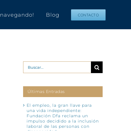
s navegando!
Blog
CONTACTO
Buscar:
Últimas Entradas
El empleo, la gran llave para
una vida independiente:
Fundación Dfa reclama un
impulso decidido a la inclusión
laboral de las personas con