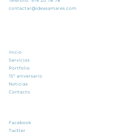
Teléfono: 976 20 78 78
contactar@ideasamares.com
EXPLORA
Inicio
Servicios
Portfolio
15º aniversario
Noticias
Contacto
SÍGUENOS
Facebook
Twitter