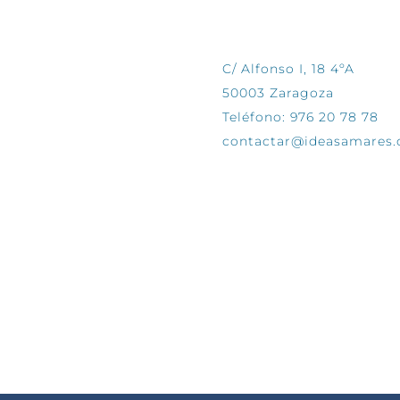
CONTÁCTANOS
C/ Alfonso I, 18 4ºA
50003 Zaragoza
Teléfono: 976 20 78 78
contactar@ideasamares