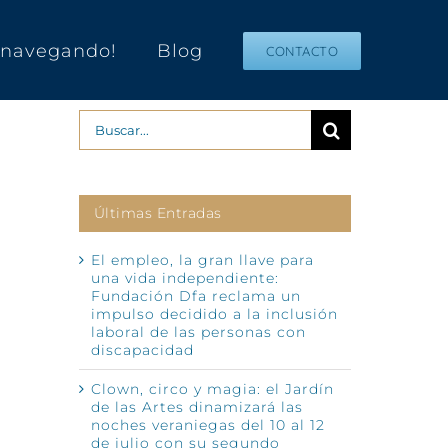
s navegando!
Blog
CONTACTO
Buscar:
Últimas Entradas
El empleo, la gran llave para
una vida independiente:
Fundación Dfa reclama un
impulso decidido a la inclusión
laboral de las personas con
discapacidad
Clown, circo y magia: el Jardín
de las Artes dinamizará las
noches veraniegas del 10 al 12
de julio con su segundo