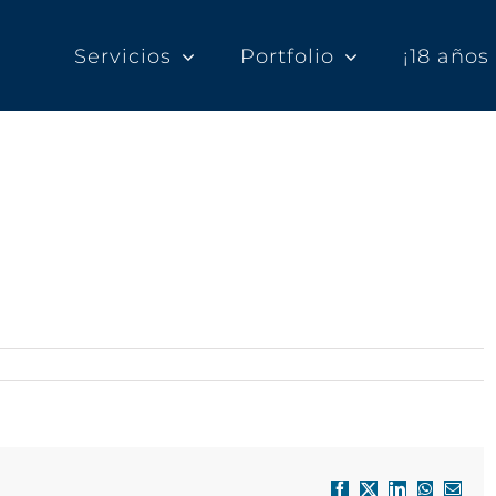
Servicios
Portfolio
¡18 año
Facebook
X
LinkedIn
WhatsApp
Correo