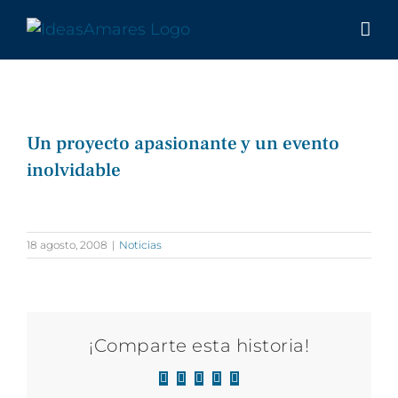
Saltar
al
contenido
Un proyecto apasionante y un evento
inolvidable
Ver
imagen
18 agosto, 2008
|
Noticias
más
grande
¡Comparte esta historia!
Facebook
X
LinkedIn
WhatsApp
Correo
electrónico