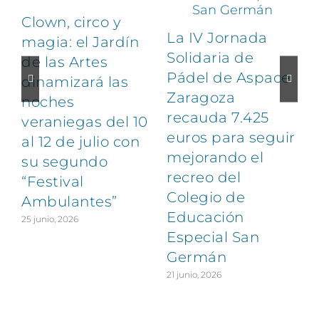
Clown, circo y
La IV Jornada
magia: el Jardín
Solidaria de
de las Artes
Pádel de Aspace
dinamizará las
Zaragoza
noches
1
recauda 7.425
veraniegas del 10
euros para seguir
al 12 de julio con
mejorando el
su segundo
recreo del
“Festival
Colegio de
Ambulantes”
Educación
25 junio, 2026
Especial San
Germán
21 junio, 2026