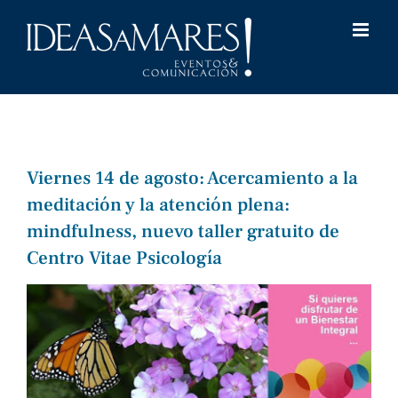
Saltar
al
contenido
Viernes 14 de agosto: Acercamiento a la
meditación y la atención plena:
mindfulness, nuevo taller gratuito de
Centro Vitae Psicología
Ver
imagen
más
grande