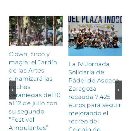
Artículos relacionados
Clown, circo y
magia: el Jardín
La IV Jornada
de las Artes
Solidaria de
dinamizará las
Pádel de Aspace
noches
Zaragoza
veraniegas del 10
recauda 7.425
al 12 de julio con
euros para seguir
1
su segundo
mejorando el
“Festival
recreo del
Ambulantes”
Colegio de