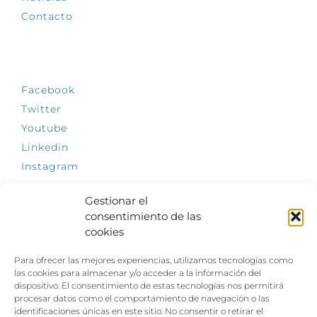
Contacto
SÍGUENOS
Facebook
Twitter
Youtube
Linkedin
Instagram
Gestionar el
consentimiento de las
cookies
INFÓRMATE
Para ofrecer las mejores experiencias, utilizamos tecnologías como
El empleo, la gran llave para una vida
las cookies para almacenar y/o acceder a la información del
independiente: Fundación Dfa reclama un
dispositivo. El consentimiento de estas tecnologías nos permitirá
impulso decidido a la inclusión laboral de las
procesar datos como el comportamiento de navegación o las
personas con discapacidad
identificaciones únicas en este sitio. No consentir o retirar el