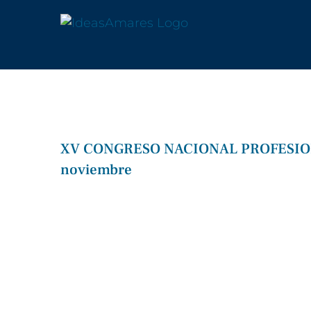
Saltar
al
contenido
XV CONGRESO NACIONAL PROFESIONA
noviembre
Ver
imagen
más
grande