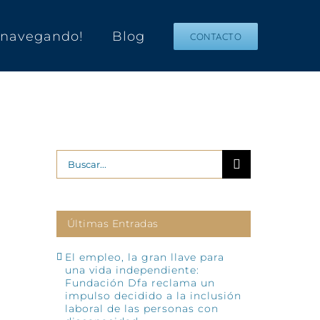
s navegando!
Blog
CONTACTO
Buscar:
Últimas Entradas
El empleo, la gran llave para
una vida independiente:
Fundación Dfa reclama un
impulso decidido a la inclusión
laboral de las personas con