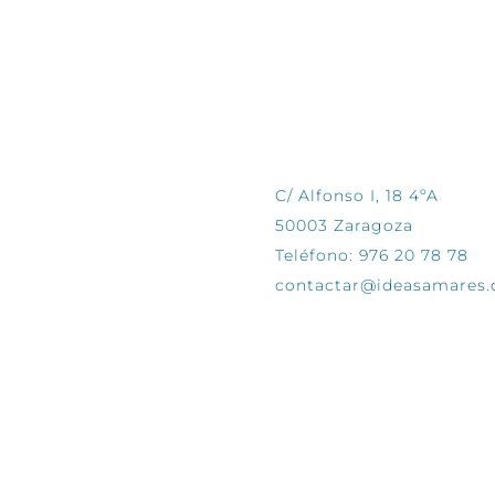
CONTÁCTANOS
C/ Alfonso I, 18 4ºA
50003 Zaragoza
Teléfono: 976 20 78 78
contactar@ideasamares