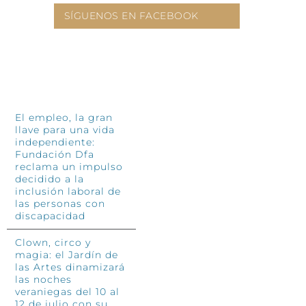
SÍGUENOS EN FACEBOOK
INFÓRMATE
El empleo, la gran
llave para una vida
independiente:
Fundación Dfa
reclama un impulso
decidido a la
inclusión laboral de
las personas con
discapacidad
Clown, circo y
magia: el Jardín de
las Artes dinamizará
las noches
veraniegas del 10 al
12 de julio con su