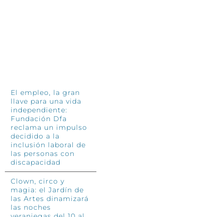
so
4 jun
Treinta años después, las personas
siguen siendo el corazón de
INFÓRMATE
Fundación El Tranvía
11 junio, 2026
El empleo, la gran
llave para una vida
independiente:
Fundación Dfa
reclama un impulso
decidido a la
inclusión laboral de
las personas con
discapacidad
Clown, circo y
magia: el Jardín de
las Artes dinamizará
las noches
veraniegas del 10 al