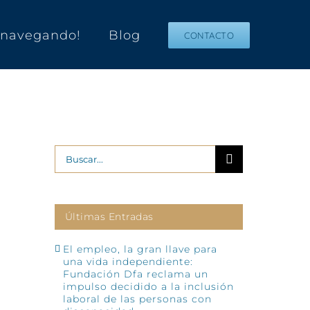
s navegando!
Blog
CONTACTO
Buscar:
Últimas Entradas
El empleo, la gran llave para
una vida independiente:
Fundación Dfa reclama un
impulso decidido a la inclusión
laboral de las personas con