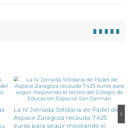
Facebook
X
LinkedIn
WhatsAp
Corre
electr
as
La IV Jornada Solidaria de Pádel de
Aspace Zaragoza recauda 7.425
su
euros para seguir mejorando el