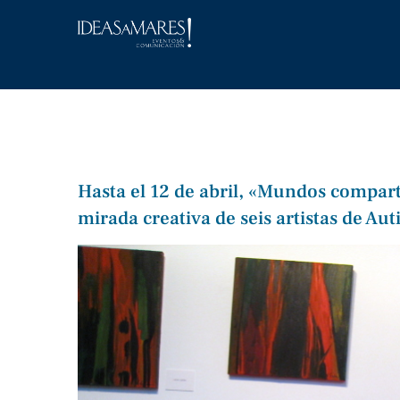
Saltar
al
contenido
Hasta el 12 de abril, «Mundos compart
mirada creativa de seis artistas de Au
Ver
imagen
más
grande