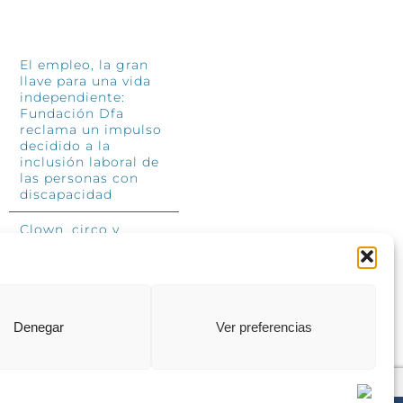
INFÓRMATE
El empleo, la gran
llave para una vida
independiente:
Fundación Dfa
reclama un impulso
decidido a la
inclusión laboral de
las personas con
discapacidad
Clown, circo y
magia: el Jardín de
las Artes dinamizará
las noches
veraniegas del 10 al
12 de julio con su
segundo “Festival
Denegar
Ver preferencias
Ambulantes”