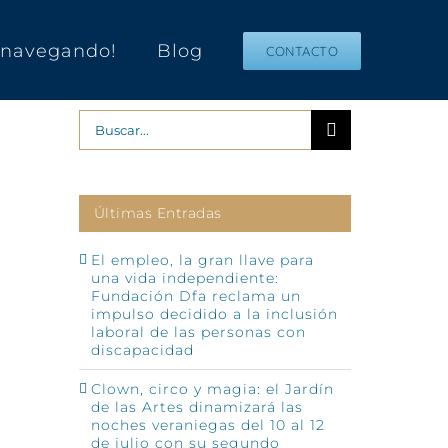
s navegando!
Blog
CONTACTO
Buscar:
Últimas Entradas
El empleo, la gran llave para
una vida independiente:
Fundación Dfa reclama un
impulso decidido a la inclusión
p
o
laboral de las personas con
ónico
discapacidad
Clown, circo y magia: el Jardín
de las Artes dinamizará las
noches veraniegas del 10 al 12
de julio con su segundo