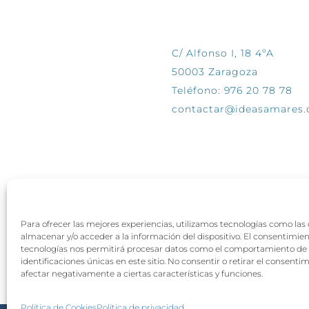
CONTÁCTANOS
C/ Alfonso I, 18 4ºA
50003 Zaragoza
Teléfono: 976 20 78 78
contactar@ideasamares
Para ofrecer las mejores experiencias, utilizamos tecnologías como las
almacenar y/o acceder a la información del dispositivo. El consentimie
tecnologías nos permitirá procesar datos como el comportamiento de 
identificaciones únicas en este sitio. No consentir o retirar el consenti
afectar negativamente a ciertas características y funciones.
Política de Cookies
Política de privacidad