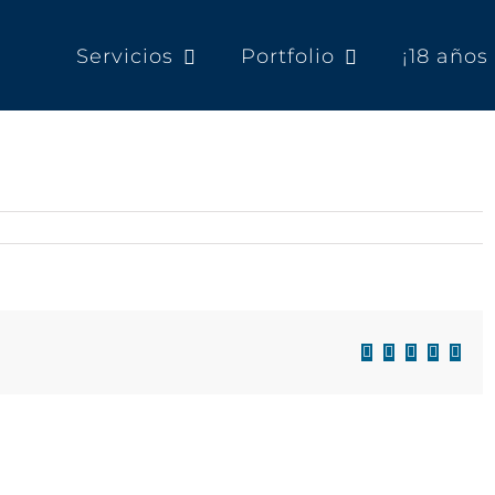
Servicios
Portfolio
¡18 año
Facebook
X
LinkedIn
WhatsAp
Corre
electr