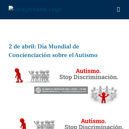
Saltar
al
contenido
2 de abril: Día Mundial de
Concienciación sobre el Autismo
Ver
imagen
más
grande