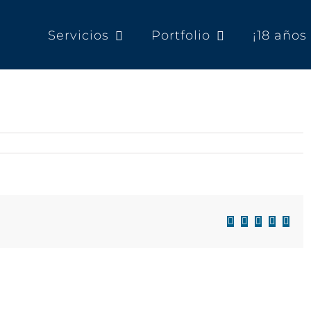
Servicios
Portfolio
¡18 año
Facebook
X
LinkedIn
WhatsAp
Corre
electr