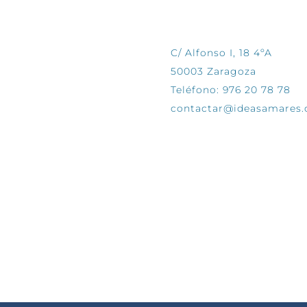
CONTÁCTANOS
C/ Alfonso I, 18 4ºA
50003 Zaragoza
Teléfono: 976 20 78 78
contactar@ideasamares