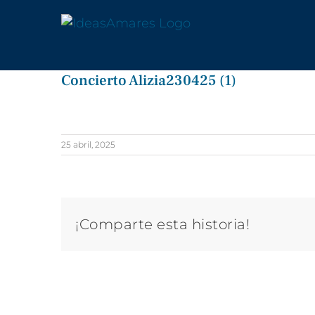
Saltar
al
contenido
Concierto Alizia230425 (1)
25 abril, 2025
¡Comparte esta historia!