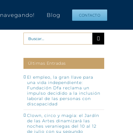
s navegando!
Blog
CONTACTO
Buscar:
Últimas Entradas
El empleo, la gran llave para
una vida independiente:
Fundación Dfa reclama un
impulso decidido a la inclusión
p
o
laboral de las personas con
ónico
discapacidad
Clown, circo y magia: el Jardín
de las Artes dinamizará las
noches veraniegas del 10 al 12
de julio con su segundo