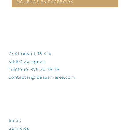
SÍGUENOS EN FACEBOOK
CONTÁCTANOS
C/ Alfonso I, 18 4ºA
50003 Zaragoza
Teléfono: 976 20 78 78
contactar@ideasamares.com
EXPLORA
Inicio
Servicios