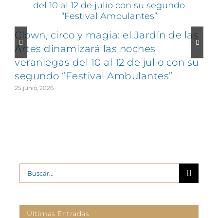
Clown, circo y magia: el Jardín de las
Artes dinamizará las noches
veraniegas del 10 al 12 de julio con su
segundo “Festival Ambulantes”
25 junio, 2026
2
Buscar:
Últimas Entradas